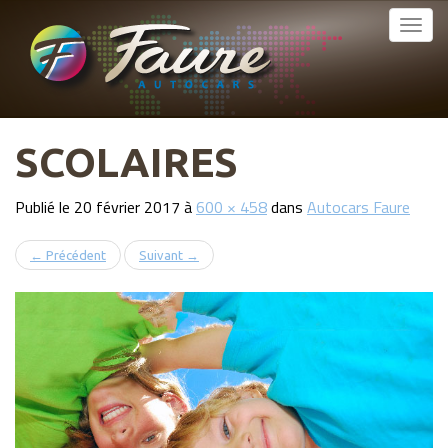
MENU
Atteindre
le
Faure Autocars
PRINCIPAL
contenu
SCOLAIRES
Publié le
20 février 2017
à
600 × 458
dans
Autocars Faure
←
Précédent
Suivant
→