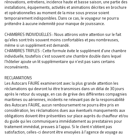
rénovations, entretiens, incidence haute et basse saison, une partie des
installations, équipements, activités et animations décrites en brochure
et opérationnelles au moment de la mise sous presse soient
temporairement indisponibles. Dans ce cas, le voyageur ne pourra
prétendre à aucune indemnité pour manque de jouissance.
CHAMBRES INDIVIDUELLES : Nous attirons votre attention sur le fait
qu’elles sont très souvent moins confortables et peu nombreuses,
même si un supplément est demandé.
CHAMBRES TRIPLES : Cette formule évite le supplément d’une chambre
individuelle, toutefois c’est souvent une chambre double dans lequel
l’hôtelier ajoute un lit supplémentaire qui n’est pas sans certains
inconvénients.
RECLAMATIONS
Les Autocars FAURE examineront avec la plus grande attention les
réclamations qui devront lui être transmises dans un délai de 30 jours
après le retour du voyage, en cas de grève des différentes compagnies
maritimes ou aériennes, incidents ne relevant pas de la responsabilité
des Autocars FAURE, aucun remboursement ne pourra être pris en
considération, les réclamations dues aux éventuels manquements aux
obligations doivent être présentées sur place auprès du chauffeur et/ou
du guide qui les communiquera immédiatement au prestataires pour
traitement immédiat, preuves à l’appui. Si le client n’obtient pas
satisfaction, celles-ci devront être envoyées à l’agence de voyage au