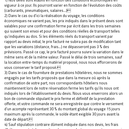
vigueur à ce jour. Ils pourront varier en fonction de l’évolution des coûts
(carburants, pneumatiques, salaires…)
2) Dans le cas ou d’ici la réalisation du voyage, les conditions
économiques ne varient pas, les prix indiqués dans le présent devis sont
valables pour une confirmation ferme par écrit dans les trois semaines
qui suivent son envoi et pour des conditions réelles de transport telles
qu’indiquées au dos. Si les éléments réels du transport varient par
rapport au devis initial, le prix facturé ne subira pas de modification tant
que les variations (distance, frais…) ne dépasseront pas 3 % des
prévisions. Passé ce cap, le prix facturé pourra suivre la variation dans le
même sens et de la même valeur. Passé le délai de trois semaines, sauf
la location entre-temps du matériel proposé, nous nous efforcerons de
vous conserver le tarif proposé.
3) Dans le cas de fourniture de prestations hôtelières, nous ne sommes
engagés par les tarifs proposés que dans la mesure où après la
confirmation de votre part, nos correspondants hôteliers nous
maintiennent lors de notre réservation ferme les tarifs qu’ils nous ont
indiqués lors de l’établissement du devis. Nous vous enverrons alors un
bon de commande stipulant le prix ferme et définitif de la prestation
offerte, et votre commande ne sera enregistrée que contre le versement
d’un acompte représentant 30 % du montant global du voyage 15 jours
maximum après la commande, le solde étant exigible 30 jours avant la
date de départ.
4) Sauf stipulation contraire dûment indiquée dans nos devis, les frais