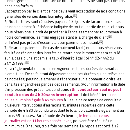
d’hébergement et de nourriture de nos conducteurs ne sont pas compris
dans nos forfaits.
L’acceptation par le client de nos devis vaut acceptation de nos conditions
générales de ventes dans leur intégralité.
5) Nos factures sont réputées payable à 30 jours de facturation. En cas
de non paiement à l’échéance indiquée de tout ou partie de celle-ci, nous
nous réservons le droit de procéder à l’encaissement par tout moyen à
notre convenance, les frais engagés étant à la charge du client.
6) Il n’est pas prévu d’escompte pour paiement comptant.
7) Retard de paiement : En cas de paiement tardif, nous nous réservons la
faculté de réclamer des intérêts de retard dont le montant sera calculé
sur la base d’une et demie le taux d’intérêt légal (loi n° 92-1442 du
31/12/1992).
8) La réglementation sociale en vigueur limite les durées de travail et
d’amplitude. De ce fait tout dépassement de ces durées qui ne relève pas
de notre fait, peut nous amener à répercuter sur le donneur d’ordre les
pénalités engendrées par ces dépassements. (Pour information à la date
d’impression des présentes conditions :
Un conducteur seul ne peut
conduire plus de 4 h 30 sans interruption.
Il doit bénéficier d’
une
pause au moins égale à 45 minutes
à l’issue de ce temps de conduite ou
plusieurs interruptions d’au moins 15 minutes réparties dans cette
période de 4 h 30 de conduite et dont le total doit atteindre également au
moins 45 minutes. Par période de 24 heures,
le temps de repos
journalier est de 11 heures consécutives
, pouvant être réduit à un
minimum de 9 heures, trois fois par semaine. Le repos est porté à 12