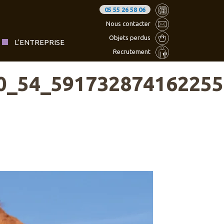
05 55 26 58 06
Nous contacter
Objets perdus
L’ENTREPRISE
Recrutement
_54_591732874162255