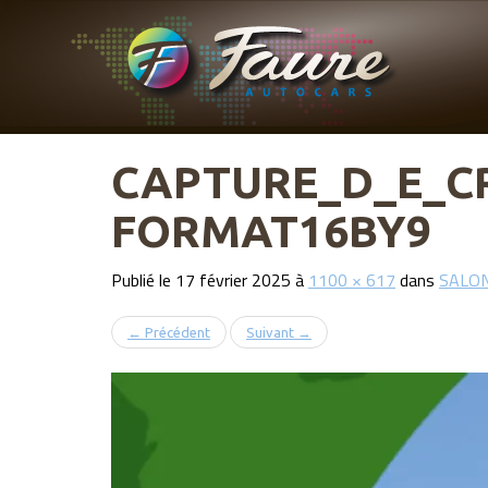
MENU
Atteindre
le
Faure Autocars
PRINCIPAL
contenu
CAPTURE_D_E_CR
FORMAT16BY9
Publié le
17 février 2025
à
1100 × 617
dans
SALON
←
Précédent
Suivant
→