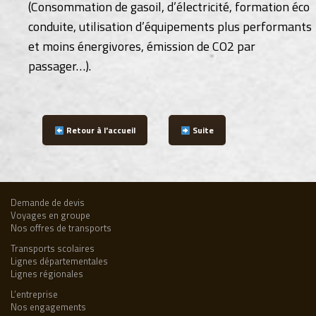
(Consommation de gasoil, d’électricité, formation éco
conduite, utilisation d’équipements plus performants
et moins énergivores, émission de CO2 par
passager…).
Retour à l'accueil
Suite
Demande de devis
Voyages en groupe
Nos offres de transports
Transports scolaires
Lignes départementales
Lignes régionales
L’entreprise
Nos engagements