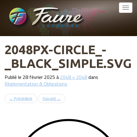
MENU
Atteindre
le
Faure Autocars
PRINCIPAL
contenu
2048PX-CIRCLE_-
_BLACK_SIMPLE.SVG
Publié le
28 février 2025
à
2048 × 2048
dans
Règlementation & Obligations
←
Précédent
Suivant
→