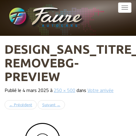
MENU
Atteindre
le
Faure Autocars
PRINCIPAL
contenu
DESIGN_SANS_TITRE_
REMOVEBG-
PREVIEW
Publié le
4 mars 2025
à
250 × 500
dans
Votre arrivée
←
Précédent
Suivant
→